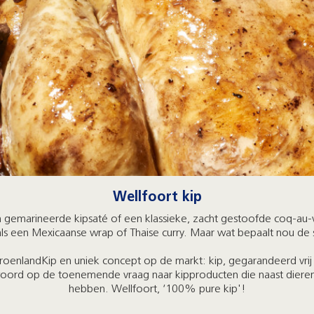
Wellfoort kip
n gemarineerde kipsaté of een klassieke, zacht gestoofde coq-au-vin
s een Mexicaanse wrap of Thaise curry. Maar wat bepaalt nou de 
enlandKip en uniek concept op de markt: kip, gegarandeerd vrij
antwoord op de toenemende vraag naar kipproducten die naast dier
hebben. Wellfoort, ‘100% pure kip'!