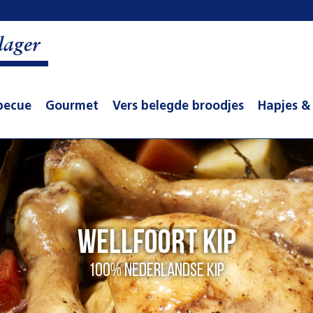
lager
becue
Gourmet
Vers belegde broodjes
Hapjes &
Wellfoort kip
100% Nederlandse kip