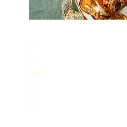
Filet
Borst
Drumsticks
Bil
Vleugels
Vleugel
Kippendijen
Dijen
Karbonade
Dijen