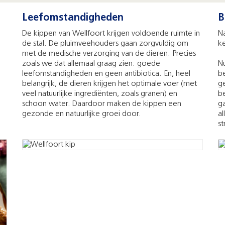
Leefomstandigheden
B
De kippen van Wellfoort krijgen voldoende ruimte in
Na
e
de stal. De pluimveehouders gaan zorgvuldig om
k
met de medische verzorging van de dieren. Precies
zoals we dat allemaal graag zien: goede
Nu
leefomstandigheden en geen antibiotica. En, heel
be
belangrijk, de dieren krijgen het optimale voer (met
ge
veel natuurlijke ingrediënten, zoals granen) en
be
schoon water. Daardoor maken de kippen een
g
gezonde en natuurlijke groei door.
al
st